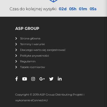
SHARK
Czas do kolejnej wysyłki
02d
05h
01m
05s
Pługi
Kufry
Najazdy
Zamiatarki
Torby
Przyczepy ATV
ASP GROUP
Osłony podwozia
Ledy
Strona główna
Podgrzewacze
Terminy i warunki
Dlaczego warto się zarejestrować
więcej
Polityka prywatności
Regulamin
XRW RACING
Tabele rozmiarów
Wszystkie produkty
Nerf Bary
Dystanse
Zrywki
Zderzaki
Osłony podwozia
Copyright © 2019 ASP Group Distributing Projekt i
Osłona napędu
Dachy
wykonanie
eConnect4U
Drzwi
Szyby, owiewki, torby