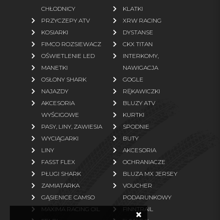
CHŁODNICY
KLATKI
Rękawice
Bielizna termoaktywna
PRZYCZEPY ATV
XRW RACING
Odzież polarowa
KOSIARKI
DYSTANSE
FIMCO ROZSIEWACZ
CKX TITAN
więcej
OŚWIETLENIE LED
INTERKOMY,
MANETKI
NAWIGACJA
CZĘŚCI ZAMIENNE
OSŁONY SHARK
GOGLE
NAJAZDY
RĘKAWICZKI
Oryginalne części TGB
Oryginalne części Linhai
AKCESORIA
BLUZY ATV
Oryginalne części Segway
Oryginalne części Access
WYŚCIGOWE
KURTKI
Motor
PASY, LINY, ZAWIESIA
SPODNIE
WYCIĄGARKI
BUTY
Oryginalne części Arctic Cat
Paski napędowe zamienniki
LINY
AKCESORIA
Oryginalne części TJD
Oryginalne części ARGO
FASST FLEX
OCHRANIACZE
Zamienniki (klocki, filtry)
Części zamienne ogrodowe
PŁUGI SHARK
BLUZA MX JERSEY
ZAMIATARKA
VOUCHER
więcej
GĄSIENICE CAMSO
PODARUNKOWY
MAXIMA RACING OIL
FINNTRAIL
×