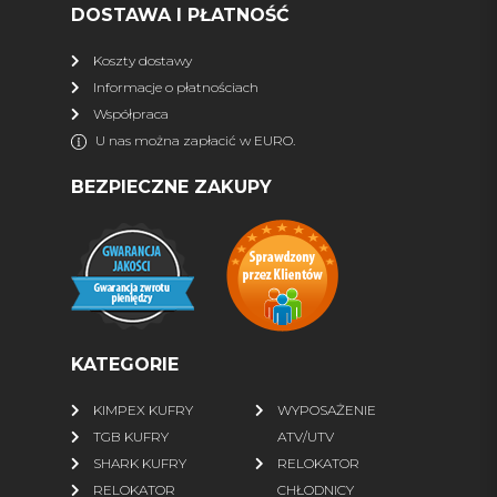
DOSTAWA I PŁATNOŚĆ
więcej
Koszty dostawy
Informacje o płatnościach
DLA QUADOWCA
Współpraca
Kaski
Interkomy, nawigacja
U nas można zapłacić w EURO.
Wideorejestrator
Gogle
BEZPIECZNE ZAKUPY
Rękawiczki
Bluzy ATV
Kurtki
Spodnie
Buty
Skarpety
więcej
KATEGORIE
FINNTRAIL
KIMPEX KUFRY
WYPOSAŻENIE
Wszystkie produkty
% SALE %
TGB KUFRY
ATV/UTV
Kurtki
Spodnie
SHARK KUFRY
RELOKATOR
RELOKATOR
CHŁODNICY
Wodery
Komplety