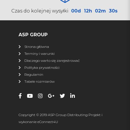
SHARK
Czas do kolejnej wysyłki
00d
12h
02m
29s
Pługi
Kufry
Najazdy
Zamiatarki
Torby
Przyczepy ATV
ASP GROUP
Osłony podwozia
Ledy
Strona główna
Podgrzewacze
Terminy i warunki
Dlaczego warto się zarejestrować
więcej
Polityka prywatności
Regulamin
XRW RACING
Tabele rozmiarów
Wszystkie produkty
Nerf Bary
Dystanse
Zrywki
Zderzaki
Osłony podwozia
Copyright © 2019 ASP Group Distributing Projekt i
Osłona napędu
Dachy
wykonanie
eConnect4U
Drzwi
Szyby, owiewki, torby