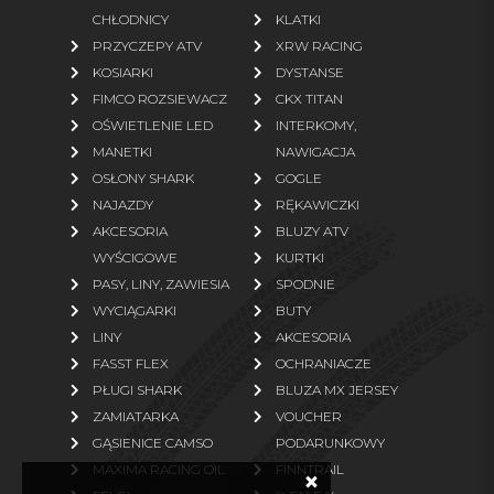
CHŁODNICY
KLATKI
Rękawice
Bielizna termoaktywna
PRZYCZEPY ATV
XRW RACING
Odzież polarowa
KOSIARKI
DYSTANSE
FIMCO ROZSIEWACZ
CKX TITAN
więcej
OŚWIETLENIE LED
INTERKOMY,
MANETKI
NAWIGACJA
CZĘŚCI ZAMIENNE
OSŁONY SHARK
GOGLE
NAJAZDY
RĘKAWICZKI
Oryginalne części TGB
Oryginalne części Linhai
AKCESORIA
BLUZY ATV
Oryginalne części Segway
Oryginalne części Access
WYŚCIGOWE
KURTKI
Motor
PASY, LINY, ZAWIESIA
SPODNIE
WYCIĄGARKI
BUTY
Oryginalne części Arctic Cat
Paski napędowe zamienniki
LINY
AKCESORIA
Oryginalne części TJD
Oryginalne części ARGO
FASST FLEX
OCHRANIACZE
Zamienniki (klocki, filtry)
Części zamienne ogrodowe
PŁUGI SHARK
BLUZA MX JERSEY
ZAMIATARKA
VOUCHER
więcej
GĄSIENICE CAMSO
PODARUNKOWY
MAXIMA RACING OIL
FINNTRAIL
×