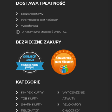
DOSTAWA I PŁATNOŚĆ
więcej
Koszty dostawy
Informacje o płatnościach
DLA QUADOWCA
Współpraca
Kaski
Interkomy, nawigacja
U nas można zapłacić w EURO.
Wideorejestrator
Gogle
BEZPIECZNE ZAKUPY
Rękawiczki
Bluzy ATV
Kurtki
Spodnie
Buty
Skarpety
więcej
KATEGORIE
FINNTRAIL
KIMPEX KUFRY
WYPOSAŻENIE
Wszystkie produkty
% SALE %
TGB KUFRY
ATV/UTV
Kurtki
Spodnie
SHARK KUFRY
RELOKATOR
RELOKATOR
CHŁODNICY
Wodery
Komplety