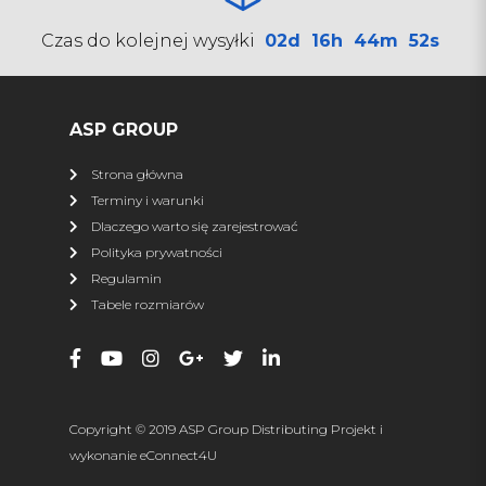
SHARK
Czas do kolejnej wysyłki
02d
16h
44m
52s
Pługi
Kufry
Najazdy
Zamiatarki
Torby
Przyczepy ATV
ASP GROUP
Osłony podwozia
Ledy
Strona główna
Podgrzewacze
Terminy i warunki
Dlaczego warto się zarejestrować
więcej
Polityka prywatności
Regulamin
XRW RACING
Tabele rozmiarów
Wszystkie produkty
Nerf Bary
Dystanse
Zrywki
Zderzaki
Osłony podwozia
Copyright © 2019 ASP Group Distributing Projekt i
Osłona napędu
Dachy
wykonanie
eConnect4U
Drzwi
Szyby, owiewki, torby