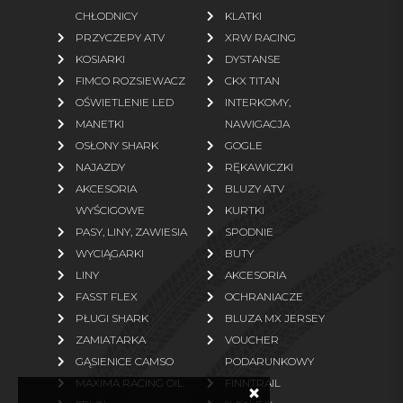
CHŁODNICY
KLATKI
Rękawice
Bielizna termoaktywna
PRZYCZEPY ATV
XRW RACING
Odzież polarowa
KOSIARKI
DYSTANSE
FIMCO ROZSIEWACZ
CKX TITAN
więcej
OŚWIETLENIE LED
INTERKOMY,
MANETKI
NAWIGACJA
CZĘŚCI ZAMIENNE
OSŁONY SHARK
GOGLE
NAJAZDY
RĘKAWICZKI
Oryginalne części TGB
Oryginalne części Linhai
AKCESORIA
BLUZY ATV
Oryginalne części Segway
Oryginalne części Access
WYŚCIGOWE
KURTKI
Motor
PASY, LINY, ZAWIESIA
SPODNIE
WYCIĄGARKI
BUTY
Oryginalne części Arctic Cat
Paski napędowe zamienniki
LINY
AKCESORIA
Oryginalne części TJD
Oryginalne części ARGO
FASST FLEX
OCHRANIACZE
Zamienniki (klocki, filtry)
Części zamienne ogrodowe
PŁUGI SHARK
BLUZA MX JERSEY
ZAMIATARKA
VOUCHER
więcej
GĄSIENICE CAMSO
PODARUNKOWY
MAXIMA RACING OIL
FINNTRAIL
×