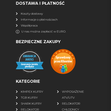
DOSTAWA I PŁATNOŚĆ
więcej
Koszty dostawy
Informacje o płatnościach
DLA QUADOWCA
Współpraca
Kaski
Interkomy, nawigacja
U nas można zapłacić w EURO.
Wideorejestrator
Gogle
BEZPIECZNE ZAKUPY
Rękawiczki
Bluzy ATV
Kurtki
Spodnie
Buty
Skarpety
więcej
KATEGORIE
FINNTRAIL
KIMPEX KUFRY
WYPOSAŻENIE
Wszystkie produkty
% SALE %
TGB KUFRY
ATV/UTV
Kurtki
Spodnie
SHARK KUFRY
RELOKATOR
RELOKATOR
CHŁODNICY
Wodery
Komplety