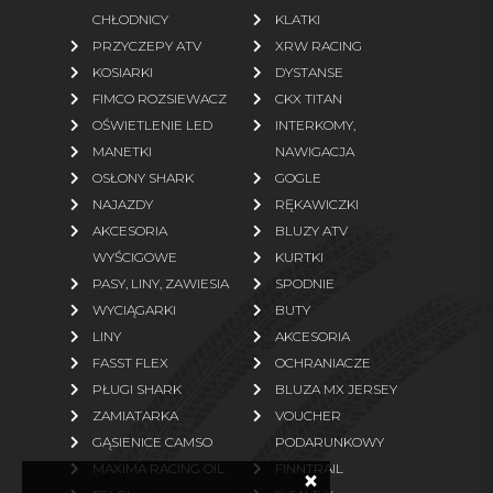
CHŁODNICY
KLATKI
Rękawice
Bielizna termoaktywna
PRZYCZEPY ATV
XRW RACING
Odzież polarowa
KOSIARKI
DYSTANSE
FIMCO ROZSIEWACZ
CKX TITAN
więcej
OŚWIETLENIE LED
INTERKOMY,
MANETKI
NAWIGACJA
CZĘŚCI ZAMIENNE
OSŁONY SHARK
GOGLE
NAJAZDY
RĘKAWICZKI
Oryginalne części TGB
Oryginalne części Linhai
AKCESORIA
BLUZY ATV
Oryginalne części Segway
Oryginalne części Access
WYŚCIGOWE
KURTKI
Motor
PASY, LINY, ZAWIESIA
SPODNIE
WYCIĄGARKI
BUTY
Oryginalne części Arctic Cat
Paski napędowe zamienniki
LINY
AKCESORIA
Oryginalne części TJD
Oryginalne części ARGO
FASST FLEX
OCHRANIACZE
Zamienniki (klocki, filtry)
Części zamienne ogrodowe
PŁUGI SHARK
BLUZA MX JERSEY
ZAMIATARKA
VOUCHER
więcej
GĄSIENICE CAMSO
PODARUNKOWY
MAXIMA RACING OIL
FINNTRAIL
×