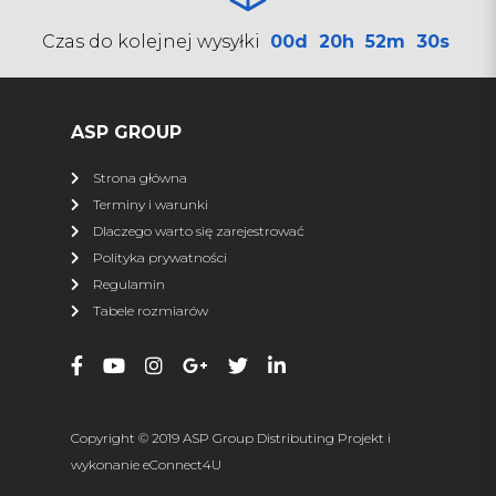
SHARK
Czas do kolejnej wysyłki
00d
20h
52m
30s
Pługi
Kufry
Najazdy
Zamiatarki
Torby
Przyczepy ATV
ASP GROUP
Osłony podwozia
Ledy
Strona główna
Podgrzewacze
Terminy i warunki
Dlaczego warto się zarejestrować
więcej
Polityka prywatności
Regulamin
XRW RACING
Tabele rozmiarów
Wszystkie produkty
Nerf Bary
Dystanse
Zrywki
Zderzaki
Osłony podwozia
Copyright © 2019 ASP Group Distributing Projekt i
Osłona napędu
Dachy
wykonanie
eConnect4U
Drzwi
Szyby, owiewki, torby