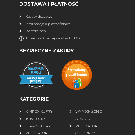
DOSTAWA I PŁATNOŚĆ
więcej
Koszty dostawy
Informacje o płatnościach
DLA QUADOWCA
Współpraca
Kaski
Interkomy, nawigacja
U nas można zapłacić w EURO.
Wideorejestrator
Gogle
BEZPIECZNE ZAKUPY
Rękawiczki
Bluzy ATV
Kurtki
Spodnie
Buty
Skarpety
więcej
KATEGORIE
FINNTRAIL
KIMPEX KUFRY
WYPOSAŻENIE
Wszystkie produkty
% SALE %
TGB KUFRY
ATV/UTV
Kurtki
Spodnie
SHARK KUFRY
RELOKATOR
RELOKATOR
CHŁODNICY
Wodery
Komplety