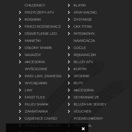
CHŁODNICY
KLATKI
Rękawice
Bielizna termoaktywna
PRZYCZEPY ATV
XRW RACING
Odzież polarowa
KOSIARKI
DYSTANSE
FIMCO ROZSIEWACZ
CKX TITAN
więcej
OŚWIETLENIE LED
INTERKOMY,
MANETKI
NAWIGACJA
CZĘŚCI ZAMIENNE
OSŁONY SHARK
GOGLE
NAJAZDY
RĘKAWICZKI
Oryginalne części TGB
Oryginalne części Linhai
AKCESORIA
BLUZY ATV
Oryginalne części Segway
Oryginalne części Access
WYŚCIGOWE
KURTKI
Motor
PASY, LINY, ZAWIESIA
SPODNIE
WYCIĄGARKI
BUTY
Oryginalne części Arctic Cat
Paski napędowe zamienniki
LINY
AKCESORIA
Oryginalne części TJD
Oryginalne części ARGO
FASST FLEX
OCHRANIACZE
Zamienniki (klocki, filtry)
Części zamienne ogrodowe
PŁUGI SHARK
BLUZA MX JERSEY
ZAMIATARKA
VOUCHER
więcej
GĄSIENICE CAMSO
PODARUNKOWY
MAXIMA RACING OIL
FINNTRAIL
×