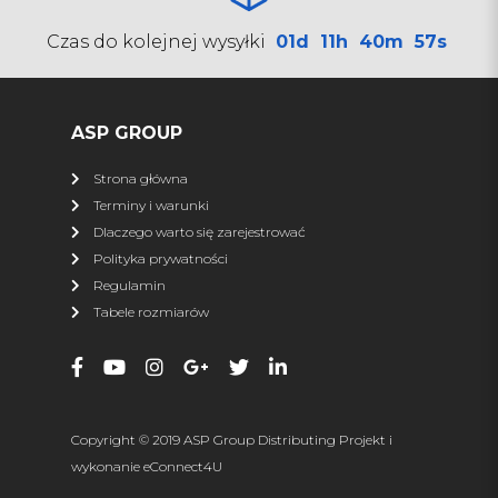
SHARK
Czas do kolejnej wysyłki
01d
11h
40m
57s
Pługi
Kufry
Najazdy
Zamiatarki
Torby
Przyczepy ATV
ASP GROUP
Osłony podwozia
Ledy
Strona główna
Podgrzewacze
Terminy i warunki
Dlaczego warto się zarejestrować
więcej
Polityka prywatności
Regulamin
XRW RACING
Tabele rozmiarów
Wszystkie produkty
Nerf Bary
Dystanse
Zrywki
Zderzaki
Osłony podwozia
Copyright © 2019 ASP Group Distributing Projekt i
Osłona napędu
Dachy
wykonanie
eConnect4U
Drzwi
Szyby, owiewki, torby