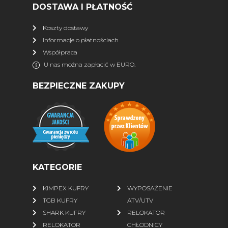
DOSTAWA I PŁATNOŚĆ
więcej
Koszty dostawy
Informacje o płatnościach
DLA QUADOWCA
Współpraca
Kaski
Interkomy, nawigacja
U nas można zapłacić w EURO.
Wideorejestrator
Gogle
BEZPIECZNE ZAKUPY
Rękawiczki
Bluzy ATV
Kurtki
Spodnie
Buty
Skarpety
więcej
KATEGORIE
FINNTRAIL
KIMPEX KUFRY
WYPOSAŻENIE
Wszystkie produkty
% SALE %
TGB KUFRY
ATV/UTV
Kurtki
Spodnie
SHARK KUFRY
RELOKATOR
RELOKATOR
CHŁODNICY
Wodery
Komplety