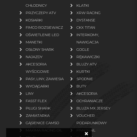
CHŁODNICY
KLATKI
Rękawice
Bielizna termoaktywna
PRZYCZEPY ATV
XRW RACING
Odzież polarowa
KOSIARKI
DYSTANSE
FIMCO ROZSIEWACZ
CKX TITAN
więcej
OŚWIETLENIE LED
INTERKOMY,
MANETKI
NAWIGACJA
CZĘŚCI ZAMIENNE
OSŁONY SHARK
GOGLE
NAJAZDY
RĘKAWICZKI
Oryginalne części TGB
Oryginalne części Linhai
AKCESORIA
BLUZY ATV
Oryginalne części Segway
Oryginalne części Access
WYŚCIGOWE
KURTKI
Motor
PASY, LINY, ZAWIESIA
SPODNIE
WYCIĄGARKI
BUTY
Oryginalne części Arctic Cat
Paski napędowe zamienniki
LINY
AKCESORIA
Oryginalne części TJD
Oryginalne części ARGO
FASST FLEX
OCHRANIACZE
Zamienniki (klocki, filtry)
Części zamienne ogrodowe
PŁUGI SHARK
BLUZA MX JERSEY
ZAMIATARKA
VOUCHER
więcej
GĄSIENICE CAMSO
PODARUNKOWY
MAXIMA RACING OIL
FINNTRAIL
×