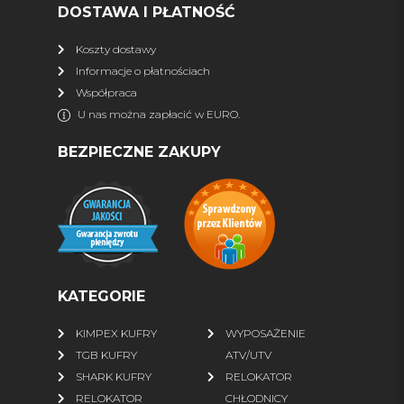
DOSTAWA I PŁATNOŚĆ
więcej
Koszty dostawy
Informacje o płatnościach
DLA QUADOWCA
Współpraca
Kaski
Interkomy, nawigacja
U nas można zapłacić w EURO.
Wideorejestrator
Gogle
BEZPIECZNE ZAKUPY
Rękawiczki
Bluzy ATV
Kurtki
Spodnie
Buty
Skarpety
więcej
KATEGORIE
FINNTRAIL
KIMPEX KUFRY
WYPOSAŻENIE
Wszystkie produkty
% SALE %
TGB KUFRY
ATV/UTV
Kurtki
Spodnie
SHARK KUFRY
RELOKATOR
RELOKATOR
CHŁODNICY
Wodery
Komplety