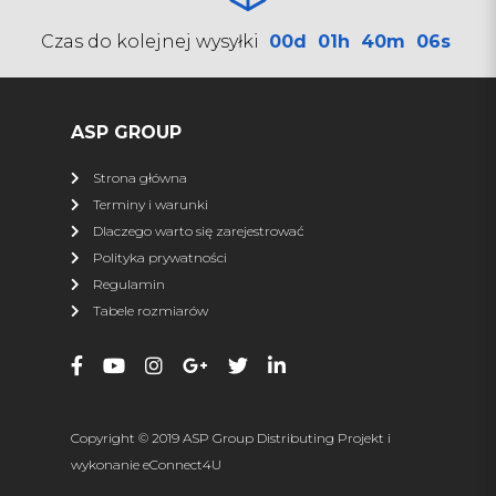
SHARK
Czas do kolejnej wysyłki
00d
01h
40m
06s
Pługi
Kufry
Najazdy
Zamiatarki
Torby
Przyczepy ATV
ASP GROUP
Osłony podwozia
Ledy
Strona główna
Podgrzewacze
Terminy i warunki
Dlaczego warto się zarejestrować
więcej
Polityka prywatności
Regulamin
XRW RACING
Tabele rozmiarów
Wszystkie produkty
Nerf Bary
Dystanse
Zrywki
Zderzaki
Osłony podwozia
Copyright © 2019 ASP Group Distributing Projekt i
Osłona napędu
Dachy
wykonanie
eConnect4U
Drzwi
Szyby, owiewki, torby