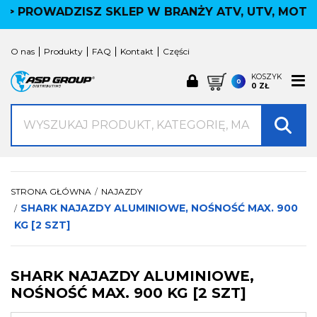
> PROWADZISZ SKLEP W BRANŻY ATV, UTV, MOTOC
KATEGORIE NASZYCH PRODUKTÓW
×
ROBOTY
O nas
Produkty
FAQ
Kontakt
Części
NAVIMOW
ROBOROCK
KOSZYK
0
0 ZŁ
AKCESORIA
CZESCI
Wyszukaj produkt, kategorię lub markę
AKCESORIA ATV
Kufry ATV / Moto / Skuter
Ogrodowe
Oświetlenie LED
Manetki
STRONA GŁÓWNA
NAJAZDY
SHARK NAJAZDY ALUMINIOWE, NOŚNOŚĆ MAX. 900
Ochrona Quada
Użytkowe
KG [2 SZT]
Przyczepy
Akcesoria wyścigowe
Pasy, liny, zawiesia
SHARK NAJAZDY ALUMINIOWE,
więcej
NOŚNOŚĆ MAX. 900 KG [2 SZT]