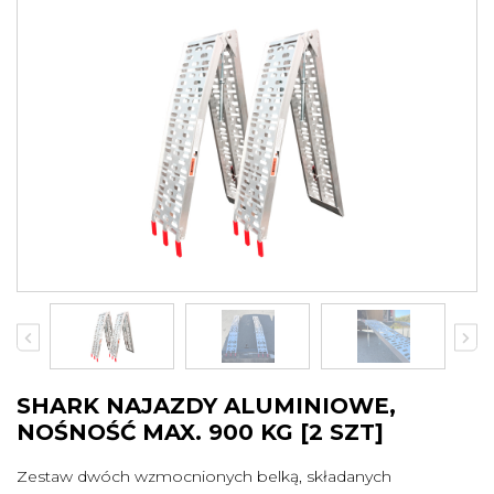
SHARK
Pługi
Kufry
Najazdy
Zamiatarki
Torby
Przyczepy ATV
Osłony podwozia
Ledy
Podgrzewacze
więcej
XRW RACING
Wszystkie produkty
Nerf Bary
Dystanse
Zrywki
SHARK NAJAZDY ALUMINIOWE,
Zderzaki
Osłony podwozia
NOŚNOŚĆ MAX. 900 KG [2 SZT]
Osłona napędu
Dachy
Zestaw dwóch wzmocnionych belką, składanych
Drzwi
Szyby, owiewki, torby