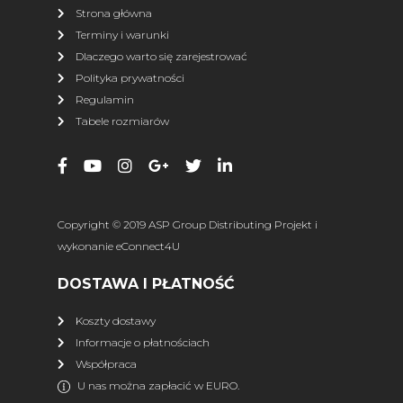
Wykonane z aluminium 6016/T6
Strona główna
Maksymalna ładowność: 450 kg./szt., 900 kg./para
Terminy i warunki
Długość po rozłożeniu: 230 cm
Dlaczego warto się zarejestrować
Polityka prywatności
Długość po złożeniu: 115 cm
Regulamin
Szerokość: 28,5 cm
Tabele rozmiarów
Waga: 16 kg. / para
Producent:
Shark Professional Accessories
Copyright © 2019 ASP Group Distributing Projekt i
wykonanie
eConnect4U
DOSTAWA I PŁATNOŚĆ
Koszty dostawy
Informacje o płatnościach
Współpraca
U nas można zapłacić w EURO.