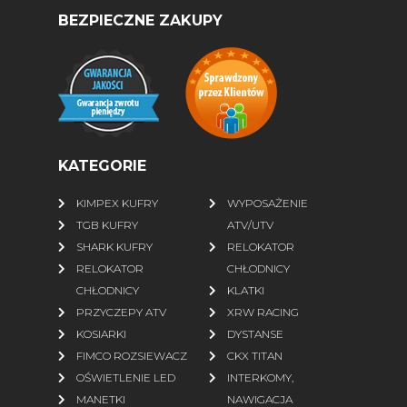
BEZPIECZNE ZAKUPY
KATEGORIE
KIMPEX KUFRY
WYPOSAŻENIE
TGB KUFRY
ATV/UTV
SHARK KUFRY
RELOKATOR
RELOKATOR
CHŁODNICY
CHŁODNICY
KLATKI
PRZYCZEPY ATV
XRW RACING
KOSIARKI
DYSTANSE
FIMCO ROZSIEWACZ
CKX TITAN
OŚWIETLENIE LED
INTERKOMY,
MANETKI
NAWIGACJA