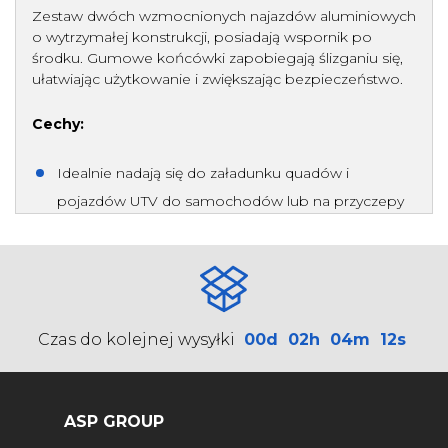
Zestaw dwóch wzmocnionych najazdów aluminiowych
o wytrzymałej konstrukcji, posiadają wspornik po
środku. Gumowe końcówki zapobiegają ślizganiu się,
ułatwiając użytkowanie i zwiększając bezpieczeństwo.
Cechy:
Idealnie nadają się do załadunku quadów i
pojazdów UTV do samochodów lub na przyczepy
Łukowa konstrukcja zapewnia lepszy prześwit
Środkowa belka nośna regulowana do wysokości
42 cm
Ząbkowana powierzchnia zapewnia przyczepność
Czas do kolejnej wysyłki
00d
02h
04m
12s
w błocie, deszczu czy śniegu
Miękie, gumowe zakończenia zapewniają
przyleganie do samochodu czy powierzchni
ASP GROUP
przyczepy