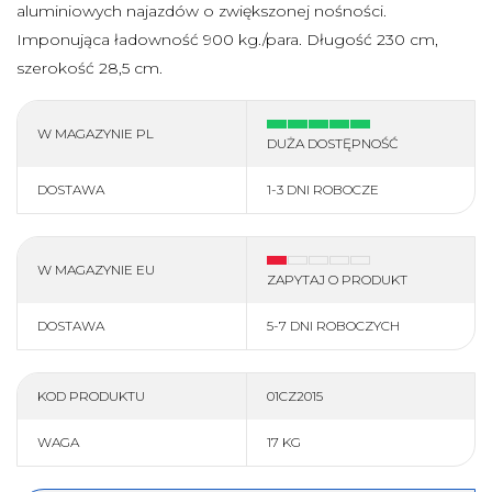
aluminiowych najazdów o zwiększonej nośności.
więcej
Imponująca ładowność 900 kg./para. Długość 230 cm,
szerokość 28,5 cm.
DLA QUADOWCA
W MAGAZYNIE PL
Kaski
Interkomy, nawigacja
DUŻA DOSTĘPNOŚĆ
Wideorejestrator
Gogle
DOSTAWA
1-3 DNI ROBOCZE
Rękawiczki
Bluzy ATV
Kurtki
Spodnie
W MAGAZYNIE EU
Buty
Skarpety
ZAPYTAJ O PRODUKT
więcej
DOSTAWA
5-7 DNI ROBOCZYCH
FINNTRAIL
KOD PRODUKTU
01CZ2015
Wszystkie produkty
% SALE %
WAGA
17 KG
Kurtki
Spodnie
Wodery
Komplety