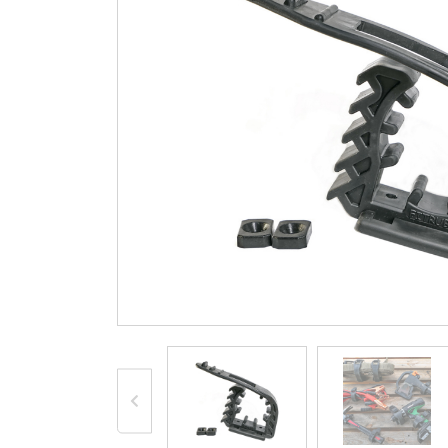
więcej
CZĘŚCI ZAMIENNE
Oryginalne części TGB
Orygina
Linhai
Oryginalne części
Orygina
Segway
Access
Oryginalne części Arctic
Paski 
Cat
zamien
Oryginalne części TJD
Orygina
ARGO
Zamienniki (klocki,
Części