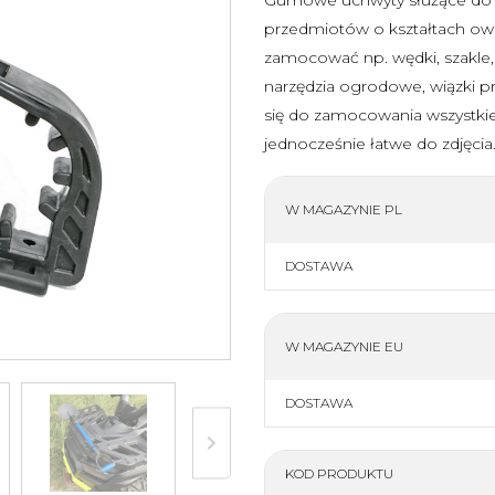
Zderzaki
Osłony podwozia
przedmiotów o kształtach owa
Osłona napędu
Dachy
zamocować np. wędki, szakle, lin
Drzwi
Szyby, owiewki, t
narzędzia ogrodowe, wiązki pr
się do zamocowania wszystki
więcej
jednocześnie łatwe do zdjęcia
W MAGAZYNIE PL
lne części
DOSTAWA
lne części
 Motor
W MAGAZYNIE EU
napędowe
niki
DOSTAWA
lne części
KOD PRODUKTU
 zamienne