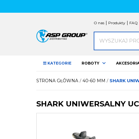
KATEGORIE NASZYCH 
O nas
Produkty
FAQ
ROBOTY
Wyszukaj produk
NAVIMOW
ROBO
AKCESORIA
CZESCI
KATEGORIE
ROBOTY
AKCESORI
AKCESORIA ATV
Kufry ATV / Moto /
Ogrod
STRONA GŁÓWNA
40-60 MM
SHARK UNIW
Skuter
Oświetlenie LED
Manetk
SHARK UNIWERSALNY UCHW
Ochrona Quada
Użytko
Przyczepy
Akceso
Pasy, liny, zawiesia