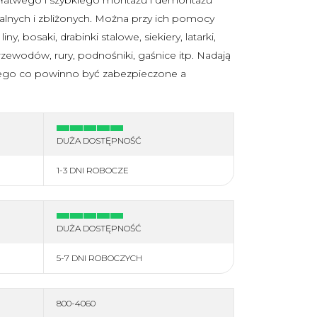
Wodery
Komplety
lnych i zbliżonych. Można przy ich pomocy
Rękawice
Bielizna termoaktywna
y, bosaki, drabinki stalowe, siekiery, latarki,
orby
Odzież polarowa
zewodów, rury, podnośniki, gaśnice itp. Nadają
ego co powinno być zabezpieczone a
więcej
.
DUŻA DOSTĘPNOŚĆ
1-3 DNI ROBOCZE
DUŻA DOSTĘPNOŚĆ
5-7 DNI ROBOCZYCH
800-4060