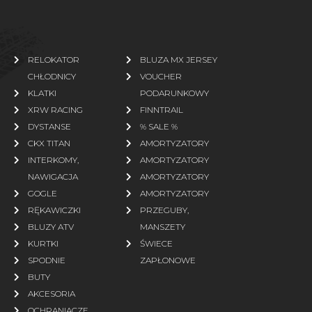
RELOKATOR
BLUZA MX JERSEY
CHŁODNICY
VOUCHER
KLATKI
PODARUNKOWY
XRW RACING
FINNTRAIL
DYSTANSE
% SALE %
CKX TITAN
AMORTYZATORY
INTERKOMY,
AMORTYZATORY
NAWIGACJA
AMORTYZATORY
GOGLE
AMORTYZATORY
RĘKAWICZKI
PRZEGUBY,
BLUZY ATV
MANSZETY
KURTKI
ŚWIECE
SPODNIE
ZAPŁONOWE
BUTY
AKCESORIA
OCHRANIACZE