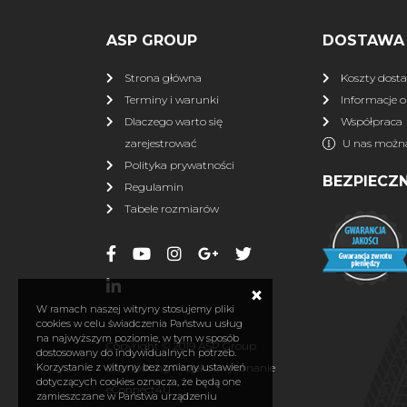
ASP GROUP
DOSTAWA 
Strona główna
Koszty dost
Terminy i warunki
Informacje o
Dlaczego warto się
Współpraca
zarejestrować
U nas można
Polityka prywatności
BEZPIECZ
Regulamin
Tabele rozmiarów
×
W ramach naszej witryny stosujemy pliki
cookies w celu świadczenia Państwu usług
na najwyższym poziomie, w tym w sposób
Copyright © 2019 ASP Group
dostosowany do indywidualnych potrzeb.
Distributing Projekt i wykonanie
Korzystanie z witryny bez zmiany ustawień
dotyczących cookies oznacza, że będą one
eConnect4U
zamieszczane w Państwa urządzeniu