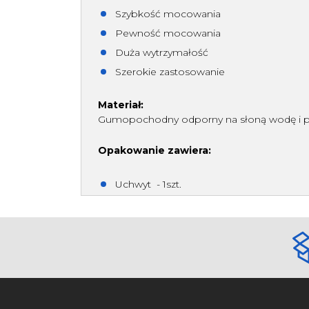
Szybkość mocowania
Pewność mocowania
Duża wytrzymałość
Szerokie zastosowanie
Materiał:
Gumopochodny odporny na słoną wodę i p
Opakowanie zawiera:
Uchwyt - 1szt.
Opaski montażowe - 2szt.
Podkładka montażowa - 1szt.