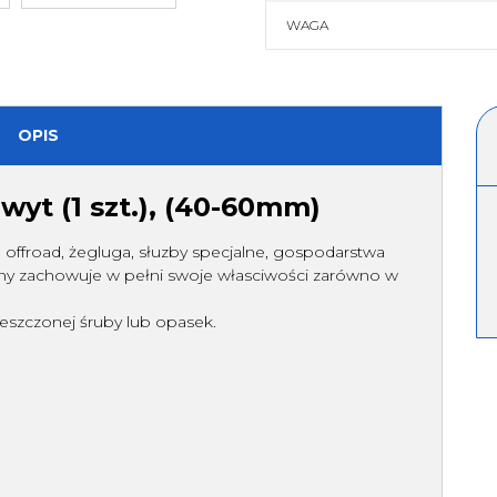
owe
WAGA
OPIS
yt (1 szt.), (40-60mm)
 offroad, żegluga, słuzby specjalne, gospodarstwa
 zachowuje w pełni swoje własciwości zarówno w
eszczonej śruby lub opasek.