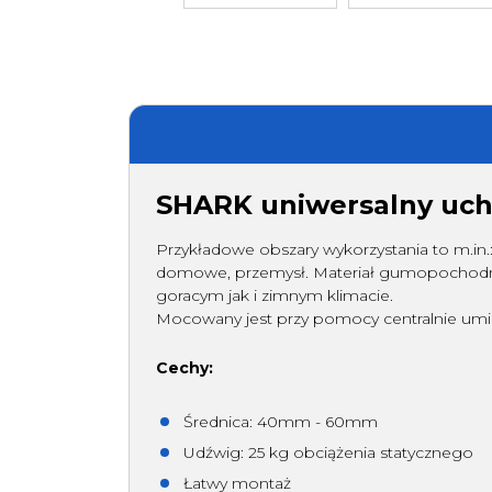
filtry)
ogrod
więcej
SHARK uniwersalny uchw
Przykładowe obszary wykorzystania to m.in.:
domowe, przemysł. Materiał gumopochodny
goracym jak i zimnym klimacie.
Mocowany jest przy pomocy centralnie umi
Cechy:
Średnica: 40mm - 60mm
Udźwig: 25 kg obciążenia statycznego
Łatwy montaż