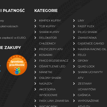
I PŁATNOŚĆ
KATEGORIE
awy
KIMPEX KUFRY
LINY
 płatnościach
TGB KUFRY
FASST FLEX
SHARK KUFRY
PŁUGI SHARK
 zapłacić w EURO.
RELOKATOR
ZAMIATARKA
CHŁODNICY
GĄSIENICE CAMSO
NE ZAKUPY
PRZYCZEPY ATV
MAXIMA RACING OIL
KOSIARKI
FELGI
FIMCO ROZSIEWACZ
OPONY
OŚWIETLENIE LED
QUAD LOCK
MANETKI
SHARK UCHWYTY
OSŁONY SHARK
ATV
NAJAZDY
ZESTAWY
AKCESORIA
UCHWYTÓW
WYŚCIGOWE
GAŚNICA
PASY, LINY, ZAWIESIA
WYPOSAŻENIE
WYCIĄGARKI
ATV/UTV