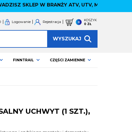
ISZ SKLEP W BRANŻY ATV, UTV, MOTOCYKLOWEJ -
×
KOSZYK
0
Logowanie
Rejestracja
0
0 ZŁ
DLA QUADOWCA
WYSZUKAJ
Kaski
Interkomy, nawigacja
Wideorejestrator
Gogle
Rękawiczki
Bluzy ATV
FINNTRAIL
CZĘŚCI ZAMIENNE
Kurtki
Spodnie
Buty
Skarpety
więcej
FINNTRAIL
ALNY UCHWYT (1 SZT.),
Wszystkie produkty
% SALE %
Kurtki
Spodnie
łatwego i szybkiego montażu i demontażu