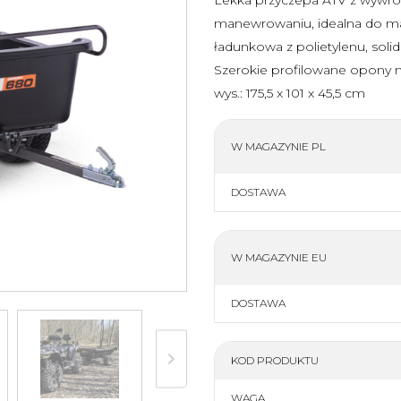
Zderzaki
Osłony podwozia
manewrowaniu, idealna do mał
Osłona napędu
Dachy
ładunkowa z polietylenu, soli
Drzwi
Szyby, owiewki, t
Szerokie profilowane opony nis
wys.: 175,5 x 101 x 45,5 cm
więcej
W MAGAZYNIE PL
lne części
DOSTAWA
lne części
W MAGAZYNIE EU
 Motor
napędowe
DOSTAWA
niki
lne części
KOD PRODUKTU
 zamienne
WAGA