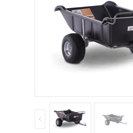
więcej
CZĘŚCI ZAMIENNE
Oryginalne części TGB
Orygina
Linhai
Oryginalne części
Orygina
Segway
Access
Oryginalne części Arctic
Paski 
Cat
zamien
Oryginalne części TJD
Orygina
ARGO
Zamienniki (klocki,
Części