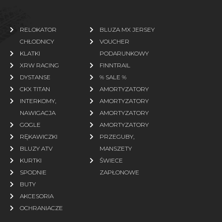
RELOKATOR
BLUZA MX JERSEY
CHŁODNICY
VOUCHER
KLATKI
PODARUNKOWY
XRW RACING
FINNTRAIL
DYSTANSE
% SALE %
CKX TITAN
AMORTYZATORY
INTERKOMY,
AMORTYZATORY
NAWIGACJA
AMORTYZATORY
GOGLE
AMORTYZATORY
RĘKAWICZKI
PRZEGUBY,
BLUZY ATV
MANSZETY
KURTKI
ŚWIECE
SPODNIE
ZAPŁONOWE
BUTY
AKCESORIA
OCHRANIACZE