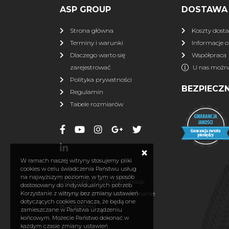
ASP GROUP
DOSTAWA 
Strona główna
Koszty dost
Terminy i warunki
Informacje o
Dlaczego warto się
Współpraca
zarejestrować
U nas można
Polityka prywatności
BEZPIECZ
Regulamin
Tabele rozmiarów
×
W ramach naszej witryny stosujemy pliki
cookies w celu świadczenia Państwu usług
na najwyższym poziomie, w tym w sposób
Copyright © 2019 ASP Group
dostosowany do indywidualnych potrzeb.
Distributing Projekt i wykonanie
Korzystanie z witryny bez zmiany ustawień
dotyczących cookies oznacza, że będą one
eConnect4U
zamieszczane w Państwa urządzeniu
końcowym. Możecie Państwo dokonać w
każdym czasie zmiany ustawień