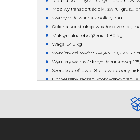
Idealna do małych i dużych prac, łatw
Możliwy transport ściółki, żwiru, gruzu, d
Wytrzymała wanna z polietylenu
Solidna konstrukcja w całości ze stali,
Maksymalne obciążenie: 680 kg
Waga: 54,5 kg
Wymiary całkowite: 246,4 x 139,7 x 78,7 
Wymiary wanny / skrzyni ładunkowej: 175,
Szerokoprofilowe 18-calowe opony nisk
Uniwersalny zaczep, który współpracuje
Producent:
SHARK Professional Accessori
Strona producenta:
www.aspgroup.pl