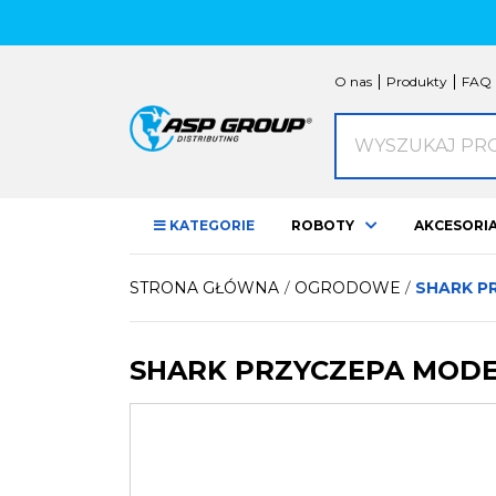
KATEGORIE NASZYCH 
O nas
Produkty
FAQ
ROBOTY
Wyszukaj produk
NAVIMOW
ROBO
AKCESORIA
CZESCI
KATEGORIE
ROBOTY
AKCESORI
AKCESORIA ATV
Kufry ATV / Moto /
Ogrod
STRONA GŁÓWNA
OGRODOWE
SHARK P
Skuter
Oświetlenie LED
Manetk
SHARK PRZYCZEPA MODE
Ochrona Quada
Użytko
Przyczepy
Akceso
Pasy, liny, zawiesia