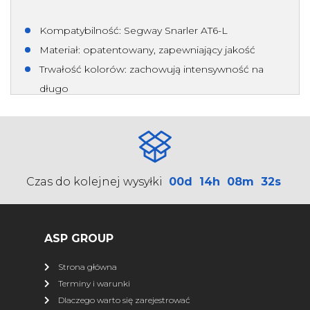
Kompatybilność: Segway Snarler AT6-L
Materiał: opatentowany, zapewniający jakość
Trwałość kolorów: zachowują intensywność na
długo
Czas do kolejnej wysyłki
00d
14h
08m
32s
ASP GROUP
Strona główna
Terminy i warunki
Dlaczego warto się zarejestrować