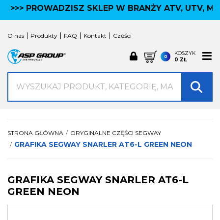
>>> PROWADZISZ SKLEP W BRANŻY ATV, UTV, MO
KATEGORIE NASZYCH PRODUKTÓW
×
ROBOTY
O nas
Produkty
FAQ
Kontakt
Części
NAVIMOW
ROBOROCK
KOSZYK
0
0 ZŁ
AKCESORIA
CZESCI
Wyszukaj produkt, kategorię lub markę
AKCESORIA ATV
Kufry ATV / Moto / Skuter
Ogrodowe
Oświetlenie LED
Manetki
STRONA GŁÓWNA
ORYGINALNE CZĘŚCI SEGWAY
GRAFIKA SEGWAY SNARLER AT6-L GREEN NEON
Ochrona Quada
Użytkowe
Przyczepy
Akcesoria wyścigowe
Pasy, liny, zawiesia
GRAFIKA SEGWAY SNARLER AT6-L
GREEN NEON
więcej