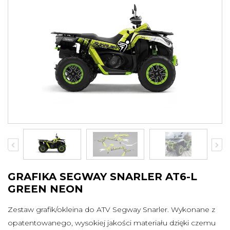
SHARK
Pługi
Kufry
Najazdy
Zamiatarki
Torby
Przyczepy ATV
Osłony podwozia
Ledy
Podgrzewacze
więcej
XRW RACING
Wszystkie produkty
Nerf Bary
GRAFIKA SEGWAY SNARLER AT6-L
Dystanse
Zrywki
GREEN NEON
Zderzaki
Osłony podwozia
Osłona napędu
Dachy
Zestaw grafik/okleina do ATV Segway Snarler. Wykonane z
opatentowanego, wysokiej jakości materiału dzięki czemu
Drzwi
Szyby, owiewki, torby