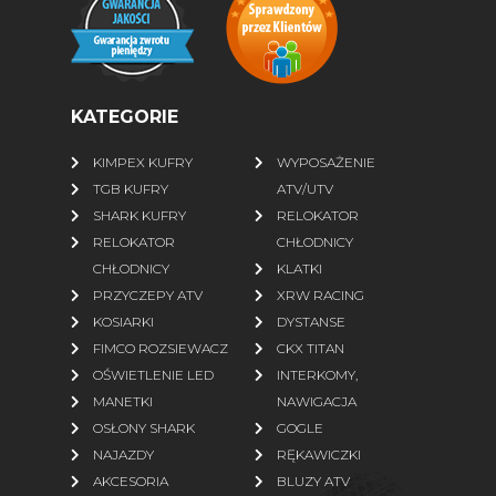
KATEGORIE
KIMPEX KUFRY
WYPOSAŻENIE
TGB KUFRY
ATV/UTV
SHARK KUFRY
RELOKATOR
RELOKATOR
CHŁODNICY
CHŁODNICY
KLATKI
PRZYCZEPY ATV
XRW RACING
KOSIARKI
DYSTANSE
FIMCO ROZSIEWACZ
CKX TITAN
OŚWIETLENIE LED
INTERKOMY,
MANETKI
NAWIGACJA
OSŁONY SHARK
GOGLE
NAJAZDY
RĘKAWICZKI
AKCESORIA
BLUZY ATV