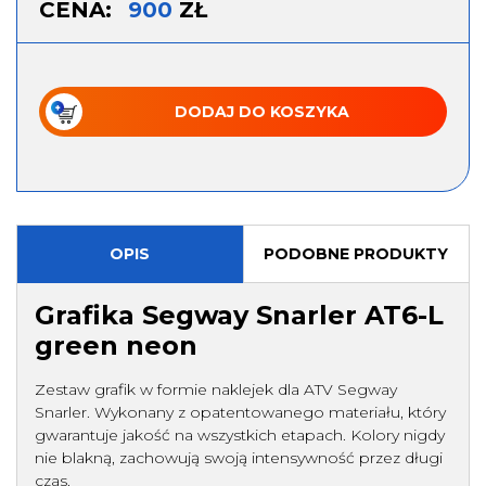
CENA:
900
ZŁ
Rękawice
Bielizna termoaktywna
Odzież polarowa
DODAJ DO KOSZYKA
więcej
CZĘŚCI ZAMIENNE
Oryginalne części TGB
Oryginalne części Linhai
Oryginalne części Segway
Oryginalne części Access
OPIS
PODOBNE PRODUKTY
Motor
Grafika Segway Snarler AT6-L
Oryginalne części Arctic Cat
Paski napędowe zamienniki
green neon
Oryginalne części TJD
Oryginalne części ARGO
Zamienniki (klocki, filtry)
Części zamienne ogrodowe
Zestaw grafik w formie naklejek dla ATV Segway
Snarler. Wykonany z opatentowanego materiału, który
więcej
gwarantuje jakość na wszystkich etapach. Kolory nigdy
nie blakną, zachowują swoją intensywność przez długi
czas.