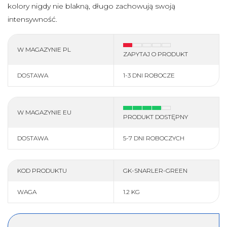
kolory nigdy nie blakną, długo zachowują swoją
więcej
intensywność.
DLA QUADOWCA
W MAGAZYNIE PL
ZAPYTAJ O PRODUKT
Kaski
Interkomy, nawigacja
DOSTAWA
1-3 DNI ROBOCZE
Wideorejestrator
Gogle
Rękawiczki
Bluzy ATV
Kurtki
Spodnie
W MAGAZYNIE EU
PRODUKT DOSTĘPNY
Buty
Skarpety
DOSTAWA
5-7 DNI ROBOCZYCH
więcej
KOD PRODUKTU
GK-SNARLER-GREEN
FINNTRAIL
WAGA
1.2 KG
Wszystkie produkty
% SALE %
Kurtki
Spodnie
Wodery
Komplety