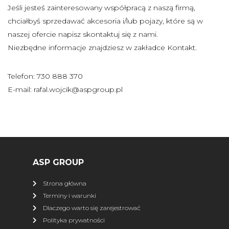
SHARK
Jeśli jesteś zainteresowany współpracą z naszą firmą,
chciałbyś sprzedawać akcesoria i/lub pojazy, które są w
Pługi
Kufry
naszej ofercie napisz skontaktuj się z nami.
Najazdy
Zamiatarki
Niezbędne informacje znajdziesz w zakładce
Kontakt
.
Torby
Przyczepy ATV
Osłony podwozia
Ledy
Telefon: 730 888 370
E-mail:
rafal.wojcik@aspgroup.pl
Podgrzewacze
więcej
XRW RACING
Wszystkie produkty
Nerf Bary
ASP GROUP
Dystanse
Zrywki
Strona główna
Zderzaki
Osłony podwozia
Terminy i warunki
Osłona napędu
Dachy
Dlaczego warto się zarejestrować
Polityka prywatności
Drzwi
Szyby, owiewki, torby