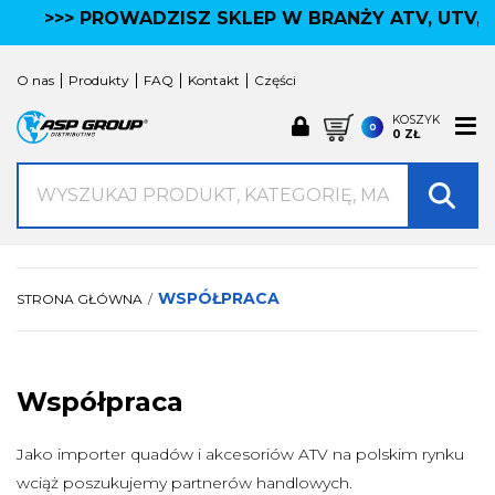
>>> PROWADZISZ SKLEP W BRANŻY ATV, UTV, 
KATEGORIE NASZYCH PRODUKTÓW
×
ROBOTY
O nas
Produkty
FAQ
Kontakt
Części
NAVIMOW
ROBOROCK
KOSZYK
0
0 ZŁ
AKCESORIA
CZESCI
Wyszukaj produkt, kategorię lub markę
AKCESORIA ATV
Kufry ATV / Moto / Skuter
Ogrodowe
Oświetlenie LED
Manetki
WSPÓŁPRACA
STRONA GŁÓWNA
Ochrona Quada
Użytkowe
Przyczepy
Akcesoria wyścigowe
Współpraca
Pasy, liny, zawiesia
więcej
Jako importer quadów i akcesoriów ATV na polskim rynku
wciąż poszukujemy partnerów handlowych.