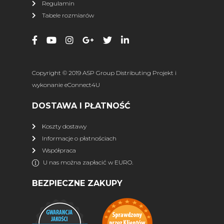
Regulamin
Tabele rozmiarów
więcej
DLA QUADOWCA
Kaski
Interkomy, nawigacja
Copyright © 2019 ASP Group Distributing Projekt i
Wideorejestrator
Gogle
wykonanie
eConnect4U
Rękawiczki
Bluzy ATV
DOSTAWA I PŁATNOŚĆ
Kurtki
Spodnie
Buty
Skarpety
Koszty dostawy
Informacje o płatnościach
więcej
Współpraca
U nas można zapłacić w EURO.
FINNTRAIL
BEZPIECZNE ZAKUPY
Wszystkie produkty
% SALE %
Kurtki
Spodnie
Wodery
Komplety